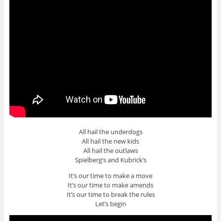
All hail the underdogs
All hail the new kids
All hail the outlaws
Spielberg’s and Kubrick’s
It’s our time to make a move
It’s our time to make amends
It’s our time to break the rules
Let’s begin