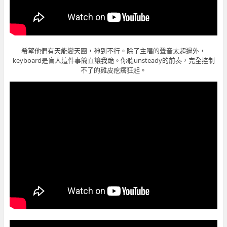
希望他們有天能變天團，神到不行。除了主唱的聲音太超過外，
keyboard是盲人這件事簡直讓我跪。你聽unsteady的前奏，完全控制
不了的雞皮疙瘩狂起。