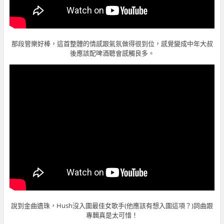
那段管樂好棒，這首整體的情感跟氣氛做得很到位，感覺變成中年大叔
後應該配啤酒聽會感觸良多。
說到金曲遺珠，Hush沒入圍最佳女歌手(他應該有想入圍這項？)詞曲跟
專輯真是太可惜！