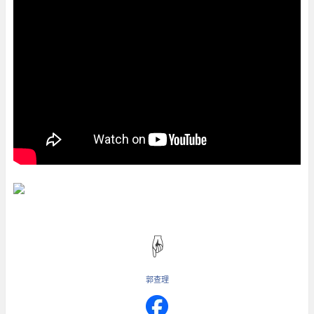
☟
郭查理