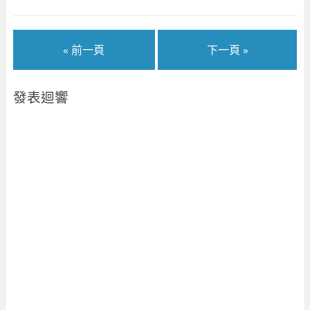
中
)
開
啟
)
« 前一頁
下一頁 »
發表迴響