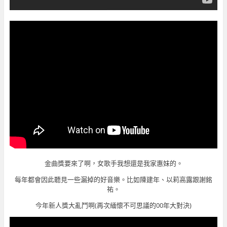
金曲獎要來了啊，女歌手我想還是我家惠妹的。
每年都會因此聽見一些漏掉的好音樂。比如陳建年、以莉高露跟謝銘
祐。
今年新人獎大亂鬥啊(再次緬懷不可思議的00年大對決)