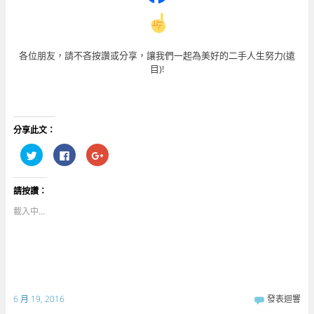
各位朋友，請不吝按讚或分享，讓我們一起為美好的二手人生努力(遠
目)!
分享此文：
分
按
點
享
一
擊
到
下
分
T
以
享
w
分
到
請按讚：
i
享
G
t
至
o
t
F
o
載入中...
e
a
g
r
c
l
(
e
e
在
b
+
新
o
(
視
o
在
窗
k
新
中
(
視
開
在
窗
啟
新
中
6 月 19, 2016
發表迴響
)
視
開
窗
啟