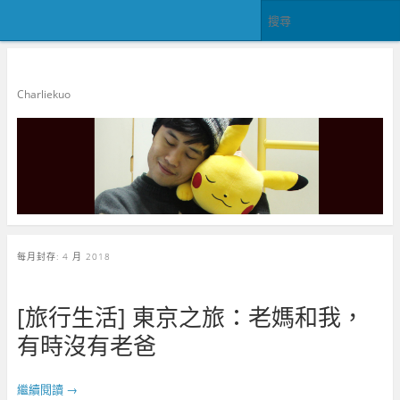
郭查理
Charliekuo
每月封存:
4 月 2018
[旅行生活] 東京之旅：老媽和我，
有時沒有老爸
繼續閱讀
→