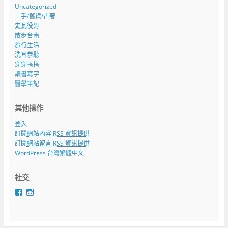
Uncategorized
二手/舊貨/古著
史瓦役男
散步台南
旅行生活
洗耳恭聽
穿穿搭搭
讀書寫字
醫學筆記
其他操作
登入
訂閱
網站內容 RSS 資訊提供
訂閱
網站留言 RSS 資訊提供
WordPress 台灣繁體中文
社交
在
在
F
I
a
n
c
s
e
t