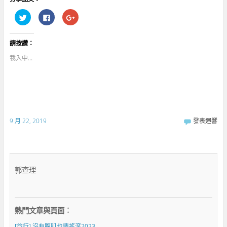
分
按
點
享
一
擊
到
下
分
T
以
享
w
分
到
請按讚：
i
享
G
t
至
o
t
F
o
載入中...
e
a
g
r
c
l
(
e
e
在
b
+
新
o
(
視
o
在
窗
k
新
中
(
視
開
在
窗
啟
新
中
9 月 22, 2019
發表迴響
)
視
開
窗
啟
中
)
開
啟
)
郭查理
熱門文章與頁面︰
[旅行] 沒有腹肌也要搖滾2023