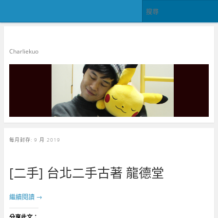
郭查理
Charliekuo
每月封存:
9 月 2019
[二手] 台北二手古著 龍德堂
繼續閱讀
→
分享此文：