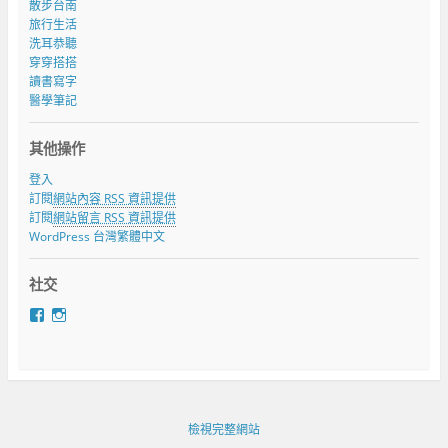
散步台南
旅行生活
洗耳恭聽
穿穿搭搭
讀書寫字
醫學筆記
其他操作
登入
訂閱
網站內容 RSS 資訊提供
訂閱
網站留言 RSS 資訊提供
WordPress 台灣繁體中文
社交
在
在
F
I
a
n
c
s
e
t
b
a
o
g
o
r
檢視完整網站
k
a