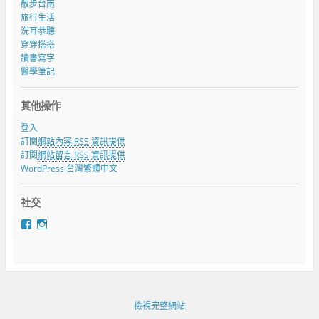
散步台南
旅行生活
洗耳恭聽
穿穿搭搭
讀書寫字
醫學筆記
其他操作
登入
訂閱
網站內容 RSS 資訊提供
訂閱
網站留言 RSS 資訊提供
WordPress 台灣繁體中文
社交
在
在
F
I
a
n
c
s
e
t
b
a
o
g
o
r
檢視完整網站
k
a