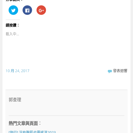
分
按
點
享
一
擊
到
下
分
T
以
享
w
分
到
請按讚：
i
享
G
t
至
o
t
F
o
載入中...
e
a
g
r
c
l
(
e
e
在
b
+
新
o
(
視
o
在
窗
k
新
中
(
視
開
在
窗
啟
新
中
10 月 24, 2017
發表迴響
)
視
開
窗
啟
中
)
開
啟
)
郭查理
熱門文章與頁面︰
[旅行] 沒有腹肌也要搖滾2023