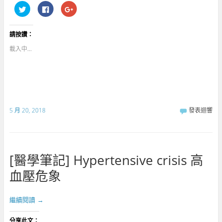
分
按
點
享
一
擊
到
下
分
T
以
享
w
分
到
請按讚：
i
享
G
t
至
o
t
F
o
載入中...
e
a
g
r
c
l
(
e
e
在
b
+
新
o
(
視
o
在
窗
k
新
中
(
視
開
在
窗
啟
新
中
5 月 20, 2018
發表迴響
)
視
開
窗
啟
中
)
開
啟
)
[醫學筆記] Hypertensive crisis 高
血壓危象
繼續閱讀
→
分享此文：