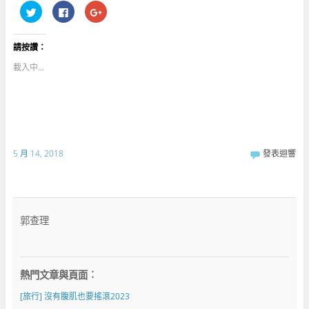
分
按
點
享
一
擊
到
下
分
T
以
享
w
分
到
請按讚：
i
享
G
t
至
o
t
F
o
載入中...
e
a
g
r
c
l
(
e
e
在
b
+
新
o
(
視
o
在
窗
k
新
中
(
視
開
在
窗
啟
新
中
5 月 14, 2018
發表迴響
)
視
開
窗
啟
中
)
開
啟
)
郭查理
熱門文章與頁面︰
[旅行] 沒有腹肌也要搖滾2023