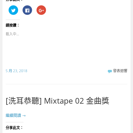
分
按
點
享
一
擊
到
下
分
T
以
享
w
分
到
請按讚：
i
享
G
t
至
o
t
F
o
載入中...
e
a
g
r
c
l
(
e
e
在
b
+
新
o
(
視
o
在
窗
k
新
中
(
視
開
在
窗
啟
新
中
5 月 23, 2018
發表迴響
)
視
開
窗
啟
中
)
開
啟
)
[洗耳恭聽] Mixtape 02 金曲獎
繼續閱讀
→
分享此文：