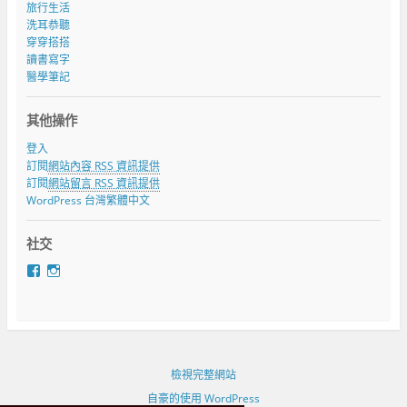
旅行生活
洗耳恭聽
穿穿搭搭
讀書寫字
醫學筆記
其他操作
登入
訂閱
網站內容 RSS 資訊提供
訂閱
網站留言 RSS 資訊提供
WordPress 台灣繁體中文
社交
在
在
F
I
a
n
c
s
e
t
b
a
o
g
o
r
檢視完整網站
k
a
自豪的使用 WordPress
看
m