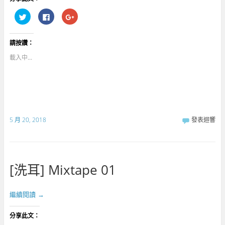
分
按
點
享
一
擊
到
下
分
T
以
享
w
分
到
請按讚：
i
享
G
t
至
o
t
F
o
載入中...
e
a
g
r
c
l
(
e
e
在
b
+
新
o
(
視
o
在
窗
k
新
中
(
視
開
在
窗
啟
新
中
5 月 20, 2018
發表迴響
)
視
開
窗
啟
中
)
開
啟
)
[洗耳] Mixtape 01
繼續閱讀
→
分享此文：