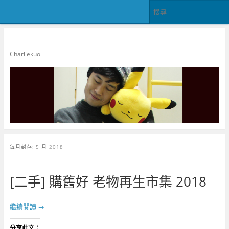
郭查理
Charliekuo
每月封存:
5 月 2018
[二手] 購舊好 老物再生市集 2018
繼續閱讀
→
分享此文：