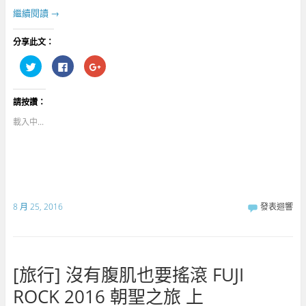
繼續閱讀
→
分享此文：
分
按
點
享
一
擊
到
下
分
T
以
享
w
分
到
請按讚：
i
享
G
t
至
o
t
F
o
載入中...
e
a
g
r
c
l
(
e
e
在
b
+
新
o
(
視
o
在
窗
k
新
中
(
視
開
在
窗
啟
新
中
8 月 25, 2016
發表迴響
)
視
開
窗
啟
中
)
開
啟
)
[旅行] 沒有腹肌也要搖滾 FUJI
ROCK 2016 朝聖之旅 上