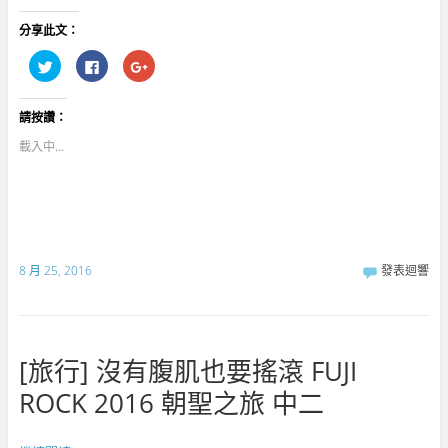
分享此文：
分
按
點
享
一
擊
到
下
分
T
以
享
w
分
到
請按讚：
i
享
G
t
至
o
t
F
o
載入中...
e
a
g
r
c
l
(
e
e
在
b
+
新
o
(
視
o
在
窗
k
新
中
(
視
開
在
窗
啟
新
中
8 月 25, 2016
發表迴響
)
視
開
窗
啟
中
)
開
啟
)
[旅行] 沒有腹肌也要搖滾 FUJI
ROCK 2016 朝聖之旅 中二