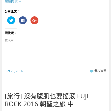
繼續閱讀
→
分享此文：
分
按
點
享
一
擊
到
下
分
T
以
享
w
分
到
請按讚：
i
享
G
t
至
o
t
F
o
載入中...
e
a
g
r
c
l
(
e
e
在
b
+
新
o
(
視
o
在
窗
k
新
中
(
視
開
在
窗
啟
新
中
8 月 25, 2016
發表迴響
)
視
開
窗
啟
中
)
開
啟
)
[旅行] 沒有腹肌也要搖滾 FUJI
ROCK 2016 朝聖之旅 中