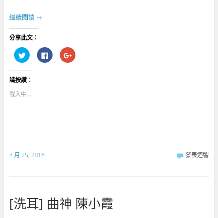
繼續閱讀
→
分享此文：
分
按
點
享
一
擊
到
下
分
T
以
享
w
分
到
請按讚：
i
享
G
t
至
o
t
F
o
載入中...
e
a
g
r
c
l
(
e
e
在
b
+
新
o
(
視
o
在
窗
k
新
中
(
視
開
在
窗
啟
新
中
8 月 25, 2016
發表迴響
)
視
開
窗
啟
中
)
開
啟
)
[洗耳] 曲神 陳小霞