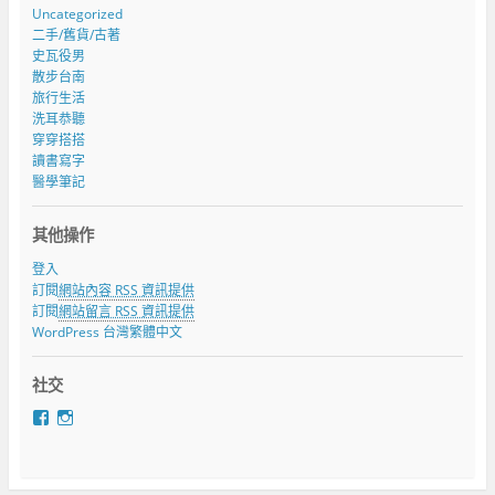
Uncategorized
二手/舊貨/古著
史瓦役男
散步台南
旅行生活
洗耳恭聽
穿穿搭搭
讀書寫字
醫學筆記
其他操作
登入
訂閱
網站內容 RSS 資訊提供
訂閱
網站留言 RSS 資訊提供
WordPress 台灣繁體中文
社交
在
在
F
I
a
n
c
s
e
t