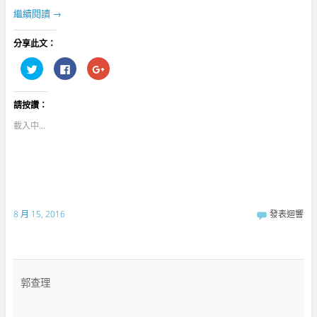
繼續閱讀
→
分享此文：
分
按
點
享
一
擊
到
下
分
T
以
享
w
分
到
請按讚：
i
享
G
t
至
o
t
F
o
載入中...
e
a
g
r
c
l
(
e
e
在
b
+
新
o
(
視
o
在
窗
k
新
中
(
視
開
在
窗
啟
新
中
8 月 15, 2016
發表迴響
)
視
開
窗
啟
中
)
開
啟
)
郭查理