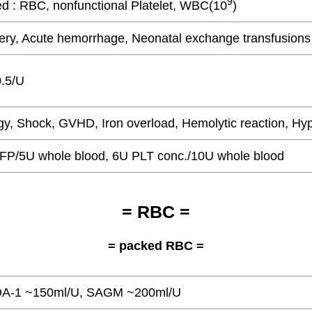
9
ed : RBC, nonfunctional Platelet, WBC(10
)
ery, Acute hemorrhage, Neonatal
exchange transfusion
.5/U
rgy, Shock, GVHD, Iron overload, Hemolytic reaction, H
FP/5U whole blood, 6U PLT conc./10U whole blood
= RBC =
= packed RBC =
-1 ~150ml/U, SAGM ~200ml/U