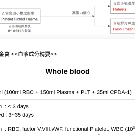
基金會 <<血液成分精要>>
Whole blood
l (100ml RBC + 150ml Plasma + PLT + 35ml CPDA-1)
h : < 3 days
ed : 3~35 days
h : RBC, factor V,VIII,vWF, functional Platelet, WBC (10