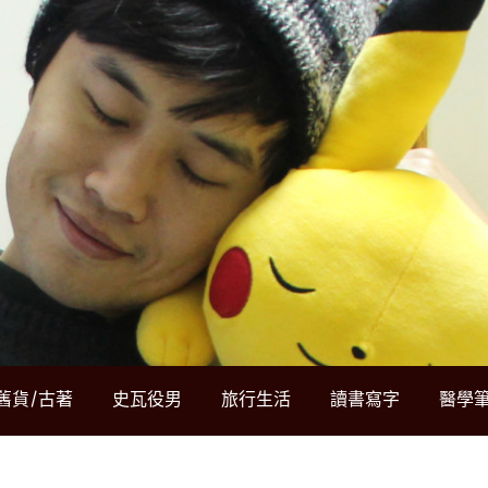
舊貨/古著
史瓦役男
旅行生活
讀書寫字
醫學