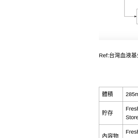
Ref:台灣血液
體積
285m
Fres
貯存
Stor
Fres
內容物