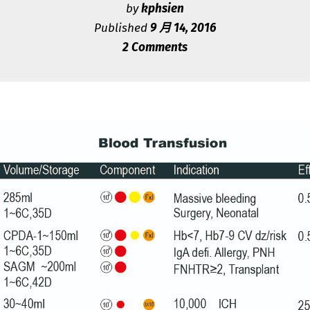
by
kphsien
Published
9 月 14, 2016
2 Comments