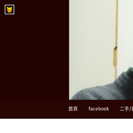
Skip
Go
to
to
content
郭
the
home
查
page
of
郭
理
查
理
Charliekuo
首頁
facebook
二手/