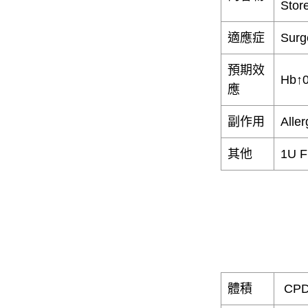
Stor
適應症
Surg
預期效
Hb↑0
應
副作用
Alle
其他
1U F
體積
CPDA