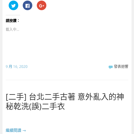
分
按
點
享
一
擊
到
下
分
T
以
享
w
分
到
請按讚：
i
享
G
t
至
o
t
F
o
載入中...
e
a
g
r
c
l
(
e
e
在
b
+
新
o
(
視
o
在
窗
k
新
中
(
視
開
在
窗
啟
新
中
9 月 16, 2020
發表迴響
)
視
開
窗
啟
中
)
開
啟
)
[二手] 台北二手古著 意外亂入的神
秘乾洗(誤)二手衣
繼續閱讀
→