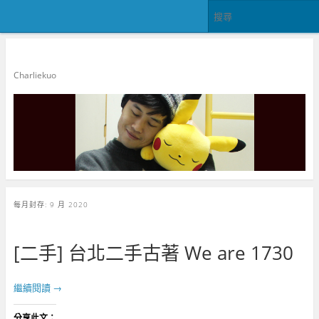
郭查理
Charliekuo
每月封存:
9 月 2020
[二手] 台北二手古著 We are 1730
繼續閱讀
→
分享此文：