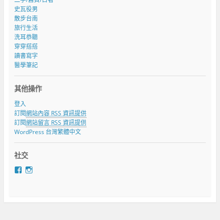
史瓦役男
散步台南
旅行生活
洗耳恭聽
穿穿搭搭
讀書寫字
醫學筆記
其他操作
登入
訂閱
網站內容 RSS 資訊提供
訂閱
網站留言 RSS 資訊提供
WordPress 台灣繁體中文
社交
在
在
F
I
a
n
c
s
e
t
b
a
o
g