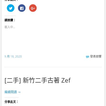
分
按
點
享
一
擊
到
下
分
T
以
享
w
分
到
請按讚：
i
享
G
t
至
o
t
F
o
載入中...
e
a
g
r
c
l
(
e
e
在
b
+
新
o
(
視
o
在
窗
k
新
中
(
視
開
在
窗
啟
新
中
9 月 18, 2020
發表迴響
)
視
開
窗
啟
中
)
開
啟
)
[二手] 新竹二手古著 Zef
繼續閱讀
→
分享此文：