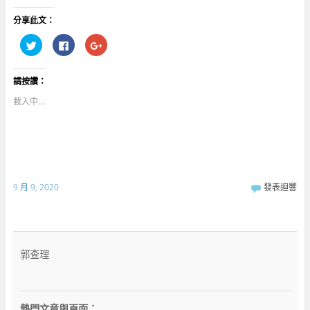
分享此文：
分
按
點
享
一
擊
到
下
分
T
以
享
w
分
到
請按讚：
i
享
G
t
至
o
t
F
o
載入中...
e
a
g
r
c
l
(
e
e
在
b
+
新
o
(
視
o
在
窗
k
新
中
(
視
開
在
窗
啟
新
中
9 月 9, 2020
發表迴響
)
視
開
窗
啟
中
)
開
啟
)
郭查理
熱門文章與頁面︰