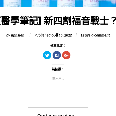
[醫學筆記] 新四劑福音戰士
by
kphsien
Published
6 月 15, 2022
Leave a comment
分享此文：
分
按
點
享
一
擊
到
下
分
Twitter(在
以
享
新
分
到
視
享
Google+
請按讚：
窗
至
(在
中
Facebook(在
新
載入中...
開
新
視
啟)
視
窗
窗
中
中
開
開
啟)
啟)