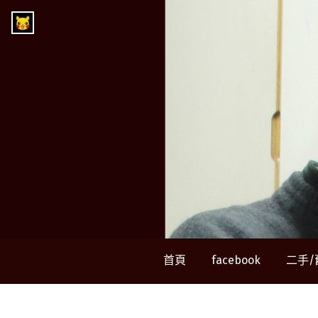
Skip
Go
to
to
content
the
home
page
of
郭
查
理
首頁
facebook
二手/