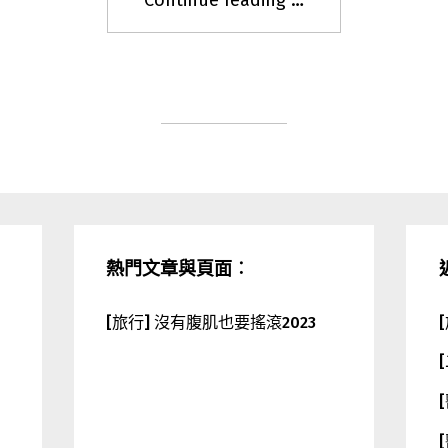
Continue reading
"
[醫
學
筆
記]
新
四
劑
福
音
熱門文章與頁面︰
戰
士？"
[旅行] 沒有腹肌也要搖滾2023