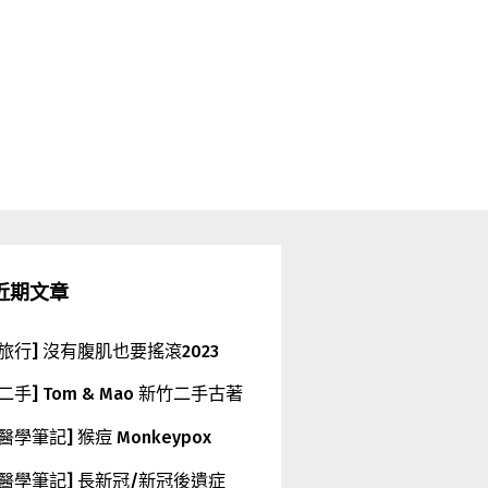
近期文章
[旅行] 沒有腹肌也要搖滾2023
[二手] Tom & Mao 新竹二手古著
[醫學筆記] 猴痘 Monkeypox
[醫學筆記] 長新冠/新冠後遺症