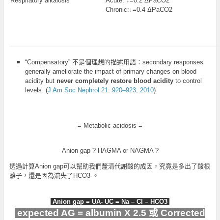
Respiratory alkalosis
Acute: ↓=0.2 ΔPaCO2
Chronic:↓=0.4 ΔPaCO2
“Compensatory” 不是個理想的描述用語：secondary responses
generally ameliorate the impact of primary changes on blood
acidity but
never completely restore blood acidity
to control
levels. (
J Am Soc Nephrol 21: 920–923, 2010
)
= Metabolic acidosis =
Anion gap ? HAGMA or NAGMA ?
透過計算Anion gap可以幫助我們釐清代謝酸的成因，究竟是多出了酸根
離子，還是因為流失了HCO3-。
Anion gap = UA- UC = Na – Cl – HCO3
expected AG = albumin X 2.5 或 Corrected