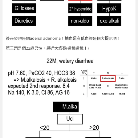
後來發現是個adenal adenoma！抽血還有低血鉀是個大提示啊！
第三題是個22歲男性，最近大烙賽(選我選我！)