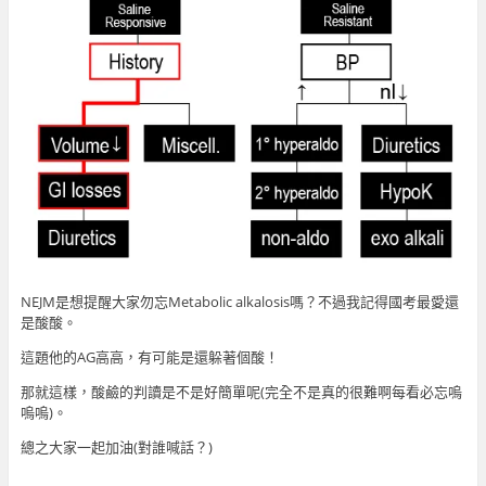
NEJM是想提醒大家勿忘Metabolic alkalosis嗎？不過我記得國考最愛還
是酸酸。
這題他的AG高高，有可能是還躲著個酸！
那就這樣，酸鹼的判讀是不是好簡單呢(完全不是真的很難啊每看必忘嗚
嗚嗚)。
總之大家一起加油(對誰喊話？)