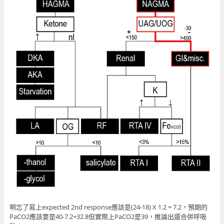
啊忘了寫上expected 2nd response應該是(24-18) X 1.2 = 7.2，預期的
PaCO2應該要是40-7.2=32.8但實際上PaCO2是39，推論出還合併呼吸