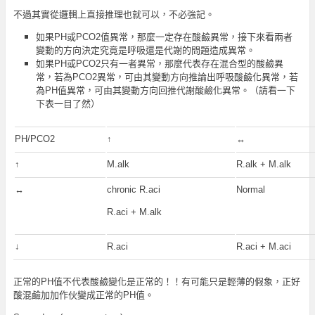
不過其實從邏輯上直接推理也就可以，不必強記。
如果PH或PCO2值異常，那麼一定存在酸鹼異常，接下來看兩者
變動的方向決定究竟是呼吸還是代謝的問題造成異常。
如果PH或PCO2只有一者異常，那麼代表存在混合型的酸鹼異
常，若為PCO2異常，可由其變動方向推論出呼吸酸鹼化異常，若
為PH值異常，可由其變動方向回推代謝酸鹼化異常。（請看一下
下表一目了然）
PH/PCO2
↑
↔
↑
M.alk
R.alk + M.alk
↔
chronic R.aci
Normal
R.aci + M.alk
↓
R.aci
R.aci + M.aci
正常的PH值不代表酸鹼變化是正常的！！有可能只是輕薄的假象，正好
酸混鹼加加作伙變成正常的PH值。