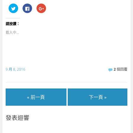
分
按
點
享
一
擊
到
下
分
T
以
享
w
分
到
請按讚：
i
享
G
t
至
o
t
F
o
載入中...
e
a
g
r
c
l
(
e
e
在
b
+
新
o
(
視
o
在
窗
k
新
中
(
視
開
在
窗
啟
新
中
9 月 8, 2016
2
個回覆
)
視
開
窗
啟
中
)
開
啟
)
« 前一頁
下一頁 »
發表迴響