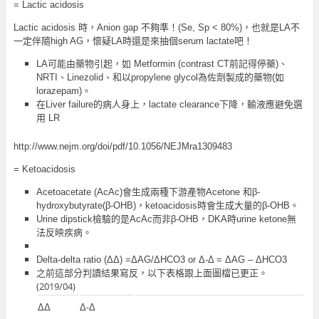
= Lactic acidosis
Lactic acidosis 時，Anion gap 不夠準！(Se, Sp < 80%)，也就是LA不
一定伴隨high AG，懷疑LA時還是來抽個serum lactate吧！
LA可能由藥物引起，如 Metformin (contrast CT前記得停藥)、
NRTI、Linezolid、和以propylene glycol為佐劑製成的藥物(如
lorazepam)。
在Liver failure的病人身上，lactate clearance下降，輸液應避免選
用 LR
http://www.nejm.org/doi/pdf/10.1056/NEJMra1309483
= Ketoacidosis
Acetoacetate (AcAc)會生成兩種下游產物Acetone 和β-
hydroxybutyrate(β-OHB)，ketoacidosis時會生成大量的β-OHB。
Urine dipstick檢驗的是AcAc而非β-OHB，DKA時urine ketone無
法反映疾病。
Delta-delta ratio (ΔΔ) =ΔAG/ΔHCO3 or Δ-Δ = ΔAG – ΔHCO3
之前這部分判讀結果寫反，以下表格跟上面圖檔已更正。
(2019/04)
ΔΔ
Δ-Δ