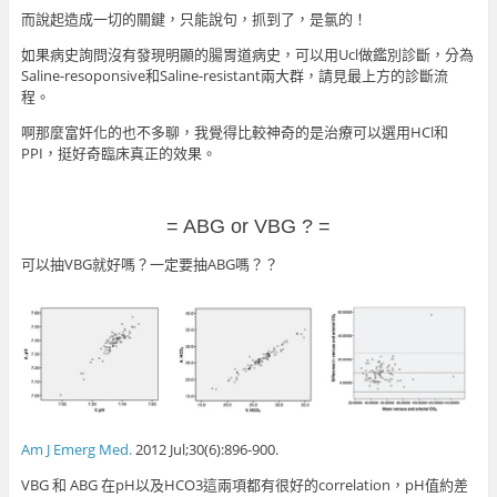
而說起造成一切的關鍵，只能說句，抓到了，是氯的！
如果病史詢問沒有發現明顯的腸胃道病史，可以用Ucl做鑑別診斷，分為
Saline-resoponsive和Saline-resistant兩大群，請見最上方的診斷流
程。
啊那麼富奸化的也不多聊，我覺得比較神奇的是治療可以選用HCl和
PPI，挺好奇臨床真正的效果。
= ABG or VBG ? =
可以抽VBG就好嗎？一定要抽ABG嗎？？
Am J Emerg Med.
2012 Jul;30(6):896-900.
VBG 和 ABG 在pH以及HCO3這兩項都有很好的correlation，pH值約差