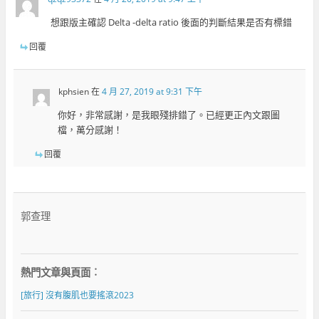
想跟版主確認 Delta -delta ratio 後面的判斷結果是否有標錯
回覆
kphsien
在
4 月 27, 2019 at 9:31 下午
你好，非常感謝，是我眼殘排錯了。已經更正內文跟圖
檔，萬分感謝！
回覆
郭查理
熱門文章與頁面︰
[旅行] 沒有腹肌也要搖滾2023