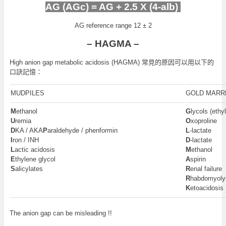
AG (AGc) = AG + 2.5 X (4-alb)
AG reference range 12 ± 2
– HAGMA –
High anion gap metabolic acidosis (HAGMA) 常見的原因可以用以下的
口訣記憶：
MUDPILES
GOLD MARR
M
ethanol
G
lycols (ethy
U
remia
O
xoproline
D
KA / AKA
P
araldehyde / phenformin
L
-lactate
I
ron / INH
D
-lactate
L
actic acidosis
M
ethanol
E
thylene glycol
A
spirin
S
alicylates
R
enal failure
R
habdomyoly
K
etoacidosis
The anion gap can be misleading !!