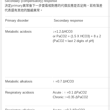
Secondary (compensatory) response
決定primary異常後下一步要看相對應的代償反應是否足夠，若有落差
代表還有其他的酸鹼異常。
Primary disorder
Secondary response
Metabolic acidosis
↓=1.2 ΔHCO3
or PaCO2 = (1.5 X HCO3) + 8 ± 2
(PaCO2 ≈ last 2 digits of pH)
Metabolic alkalosis
↑ =0.7 ΔHCO3
Respiratory acidosis
Acute : ↑ =0.1 ΔPaCO2
Chronic:↑=0.35 ΔPaCO2