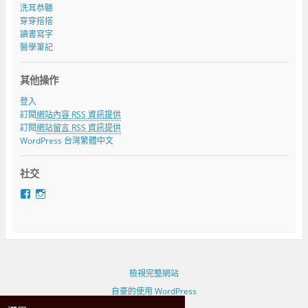
洗耳恭聽
穿穿搭搭
讀書寫字
醫學筆記
其他操作
登入
訂閱
網站內容 RSS 資訊提供
訂閱
網站留言 RSS 資訊提供
WordPress 台灣繁體中文
社交
在
在
F
I
a
n
c
s
e
t
b
a
o
g
o
r
檢視完整網站
k
a
自豪的使用 WordPress
看
m
b
看