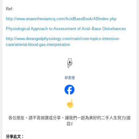
Ref:
http://www.anaesthesiamcq.com/AcidBaseBook/ABindex.php
Physiological Approach to Assessment of Acid–Base Disturbances
http://www.derangedphysiology.com/main/core-topics-intensive-
care/arterial-blood-gas-interpretation
☟
郭查理
各位朋友，請不吝按讚或分享，讓我們一起為美好的二手人生努力(遠
目)!
分享此文：