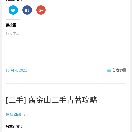
分
按
點
享
一
擊
到
下
分
T
以
享
w
分
到
請按讚：
i
享
G
t
至
o
t
F
o
載入中...
e
a
g
r
c
l
(
e
e
在
b
+
新
o
(
視
o
在
窗
k
新
中
(
視
開
在
窗
啟
新
中
10 月 4, 2023
發表迴響
)
視
開
窗
啟
中
)
開
啟
)
[二手] 舊金山二手古著攻略
繼續閱讀
→
分享此文：