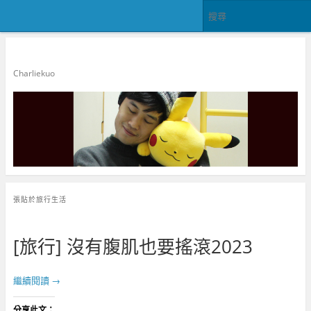
郭查理
Charliekuo
張貼於
旅行生活
[旅行] 沒有腹肌也要搖滾2023
繼續閱讀
→
分享此文：