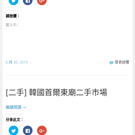
享
一
擊
到
下
分
T
以
享
w
分
到
請按讚：
i
享
G
t
至
o
t
F
o
載入中...
e
a
g
r
c
l
(
e
e
在
b
+
新
o
(
視
o
在
窗
k
新
中
(
視
開
在
窗
啟
新
中
6 月 30, 2019
發表迴響
)
視
開
窗
啟
中
)
開
啟
)
[二手] 韓國首爾東廟二手市場
繼續閱讀
→
分享此文：
分
按
點
享
一
擊