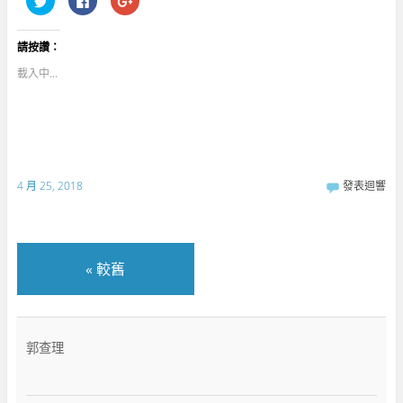
享
一
擊
到
下
分
T
以
享
w
分
到
請按讚：
i
享
G
t
至
o
t
F
o
載入中...
e
a
g
r
c
l
(
e
e
在
b
+
新
o
(
視
o
在
窗
k
新
中
(
視
開
在
窗
啟
新
中
4 月 25, 2018
發表迴響
)
視
開
窗
啟
中
)
開
啟
)
«
較舊
郭查理