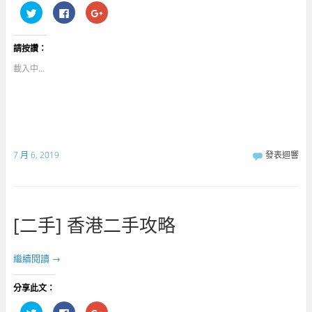
分
按
點
享
一
擊
到
下
分
T
以
享
w
分
到
請按讚：
i
享
G
t
至
o
t
F
o
載入中...
e
a
g
r
c
l
(
e
e
在
b
+
新
o
(
視
o
在
窗
k
新
中
(
視
開
在
窗
啟
新
中
7 月 6, 2019
發表迴響
)
視
開
窗
啟
中
)
開
啟
)
[二手] 香港二手攻略
繼續閱讀
→
分享此文：
分
按
點