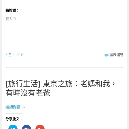
到
下
分
T
以
享
w
分
到
請按讚：
i
享
G
t
至
o
t
F
o
載入中...
e
a
g
r
c
l
(
e
e
在
b
+
新
o
(
視
o
在
窗
k
新
中
(
視
開
在
窗
啟
新
中
6 月 3, 2019
發表迴響
)
視
開
窗
啟
中
)
開
啟
)
[旅行生活] 東京之旅：老媽和我，
有時沒有老爸
繼續閱讀
→
分享此文：
分
按
點