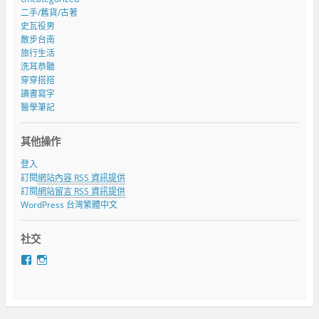
二手/舊貨/古著
史瓦役男
散步台南
旅行生活
洗耳恭聽
穿穿搭搭
讀書寫字
醫學筆記
其他操作
登入
訂閱
網站內容 RSS 資訊提供
訂閱
網站留言 RSS 資訊提供
WordPress 台灣繁體中文
社交
在
在
F
I
a
n
c
s
e
t
b
a