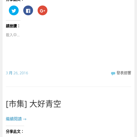
分
按
點
享
一
擊
到
下
分
T
以
享
w
分
到
請按讚：
i
享
G
t
至
o
t
F
o
載入中...
e
a
g
r
c
l
(
e
e
在
b
+
新
o
(
視
o
在
窗
k
新
中
(
視
開
在
窗
啟
新
中
3 月 26, 2016
發表迴響
)
視
開
窗
啟
中
)
開
啟
)
[市集] 大好青空
繼續閱讀
→
分享此文：