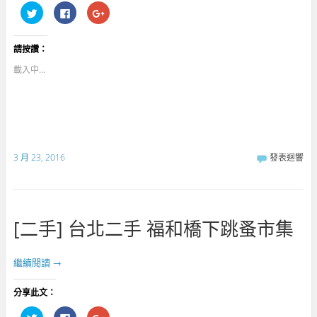
分
按
點
享
一
擊
到
下
分
T
以
享
w
分
到
請按讚：
i
享
G
t
至
o
t
F
o
載入中...
e
a
g
r
c
l
(
e
e
在
b
+
新
o
(
視
o
在
窗
k
新
中
(
視
開
在
窗
啟
新
中
3 月 23, 2016
發表迴響
)
視
開
窗
啟
中
)
開
啟
)
[二手] 台北二手 福和橋下跳蚤市集
繼續閱讀
→
分享此文：
分
按
點