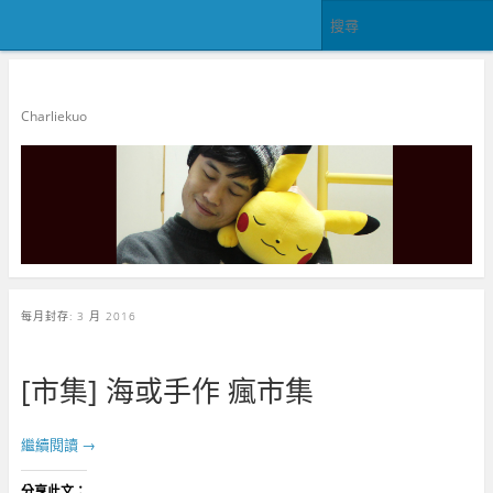
郭查理
Charliekuo
每月封存:
3 月 2016
[市集] 海或手作 瘋市集
繼續閱讀
→
分享此文：