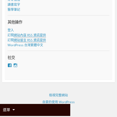
讀書寫字
醫學筆記
其他操作
登入
訂閱
網站內容 RSS 資訊提供
訂閱
網站留言 RSS 資訊提供
WordPress 台灣繁體中文
社交
在
在
F
I
a
n
c
s
e
t
b
a
o
g
o
r
檢視完整網站
k
a
自豪的使用 WordPress
看
m
b
看
選單
e
k
c
p