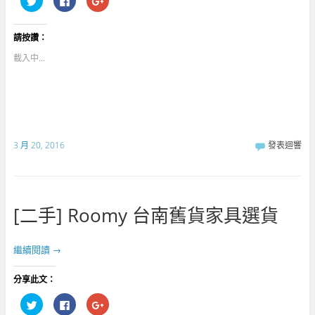
享
一
擊
到
下
分
T
以
享
w
分
到
請按讚：
i
享
G
t
至
o
t
F
o
載入中...
e
a
g
r
c
l
(
e
e
在
b
+
新
o
(
視
o
在
窗
k
新
中
(
視
開
在
窗
啟
新
中
3 月 20, 2016
發表迴響
)
視
開
窗
啟
中
)
開
啟
)
[二手] Roomy 台南舊貨家具選貨
繼續閱讀
→
分享此文：
分
按
點
享
一
擊