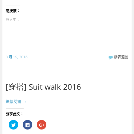
到
下
分
T
以
享
w
分
到
請按讚：
i
享
G
t
至
o
t
F
o
載入中...
e
a
g
r
c
l
(
e
e
在
b
+
新
o
(
視
o
在
窗
k
新
中
(
視
開
在
窗
啟
新
中
3 月 19, 2016
發表迴響
)
視
開
窗
啟
中
)
開
啟
)
[穿搭] Suit walk 2016
繼續閱讀
→
分享此文：
分
按
點
享
一
擊
到
下
分