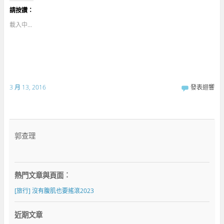
T
以
享
w
分
到
請按讚：
i
享
G
t
至
o
t
F
o
載入中...
e
a
g
r
c
l
(
e
e
在
b
+
新
o
(
視
o
在
窗
k
新
中
(
視
開
在
窗
啟
新
中
3 月 13, 2016
發表迴響
)
視
開
窗
啟
中
)
開
啟
)
郭查理
熱門文章與頁面︰
[旅行] 沒有腹肌也要搖滾2023
近期文章