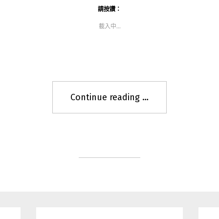
新
分
到
視
享
Google+
請按讚：
窗
至
(在
中
Facebook(在
新
載入中...
開
新
視
啟)
視
窗
窗
中
中
開
開
啟)
啟)
Continue reading
"
[二
手]
台
北
二
手
購
舊