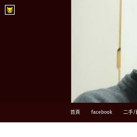
Skip
Go
to
to
content
the
home
page
of
郭
查
理
首頁
facebook
二手/