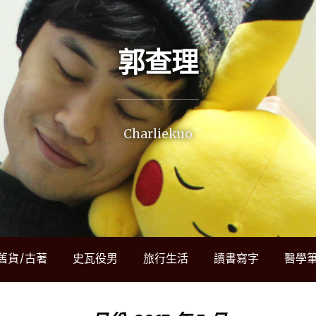
郭查理
Charliekuo
舊貨/古著
史瓦役男
旅行生活
讀書寫字
醫學