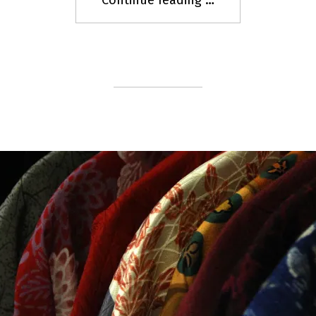
Continue reading
"
[二
手]
台
北
二
手
重
新
橋
下
跳
蚤
市
集"