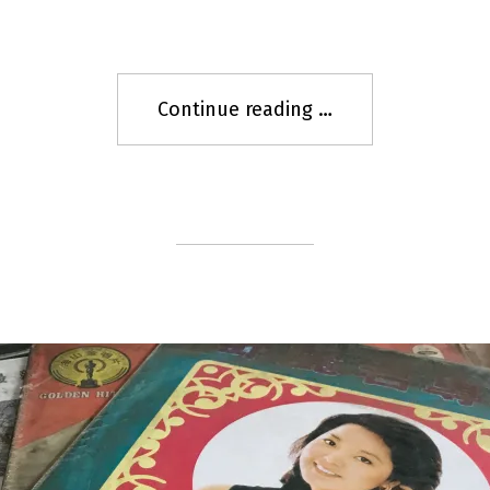
開
啟)
啟)
Continue reading
"
[二
手]
台
北
二
手
Back
to
green"