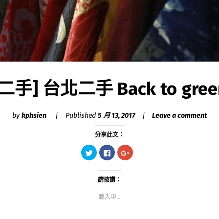
[二手] 台北二手 Back to gree
by
kphsien
Published
5 月 13, 2017
Leave a comment
分享此文：
分
按
點
享
一
擊
到
下
分
Twitter(在
以
享
新
分
到
視
享
Google+
請按讚：
窗
至
(在
中
Facebook(在
新
載入中...
開
新
視
啟)
視
窗
窗
中
中
開