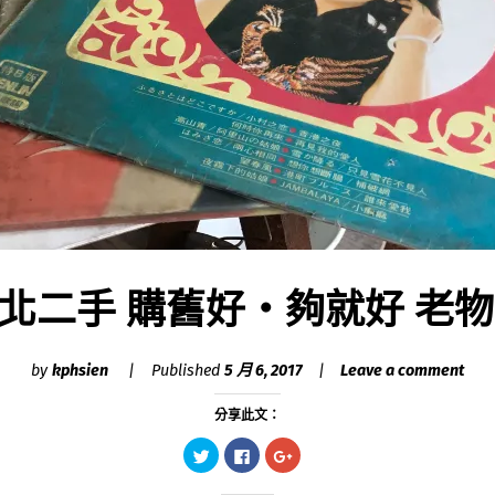
 台北二手 購舊好‧夠就好 老
by
kphsien
Published
5 月 6, 2017
Leave a comment
分享此文：
分
按
點
享
一
擊
到
下
分
Twitter(在
以
享