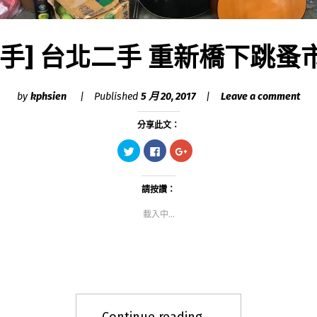
二手] 台北二手 重新橋下跳蚤
by
kphsien
Published
5 月 20, 2017
Leave a comment
分享此文：
分
按
點
享
一
擊
到
下
分
Twitter(在
以
享
新
分
到
視
享
Google+
請按讚：
窗
至
(在
中
Facebook(在
新
載入中...
開
新
視
啟)
視
窗
窗
中
中
開
開
啟)
啟)