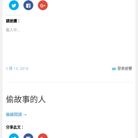
分
按
點
享
一
擊
到
下
分
T
以
享
w
分
到
請按讚：
i
享
G
t
至
o
t
F
o
載入中...
e
a
g
r
c
l
(
e
e
在
b
+
新
o
(
視
o
在
窗
k
新
中
(
視
開
在
窗
啟
新
中
5 月 14, 2018
發表迴響
)
視
開
窗
啟
中
)
開
啟
)
偷故事的人
繼續閱讀
→
分享此文：
分
按
點