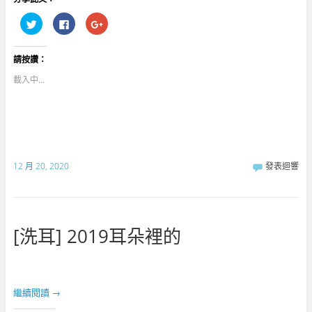
分
按
點
享
一
擊
到
下
分
T
以
享
w
分
到
請按讚：
i
享
G
t
至
o
t
F
o
載入中...
e
a
g
r
c
l
(
e
e
在
b
+
新
o
(
視
o
在
窗
k
新
中
(
視
開
在
窗
啟
新
中
12 月 20, 2020
發表迴響
)
視
開
窗
啟
中
)
開
啟
)
[洗耳] 2019耳朵裡的
繼續閱讀
→