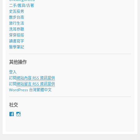
二手/舊貨/古著
史瓦役男
散步台南
旅行生活
洗耳恭聽
穿穿搭搭
讀書寫字
醫學筆記
其他操作
登入
訂閱
網站內容 RSS 資訊提供
訂閱
網站留言 RSS 資訊提供
WordPress 台灣繁體中文
社交
在
在
F
I
a
n
c
s
e
t
b
a