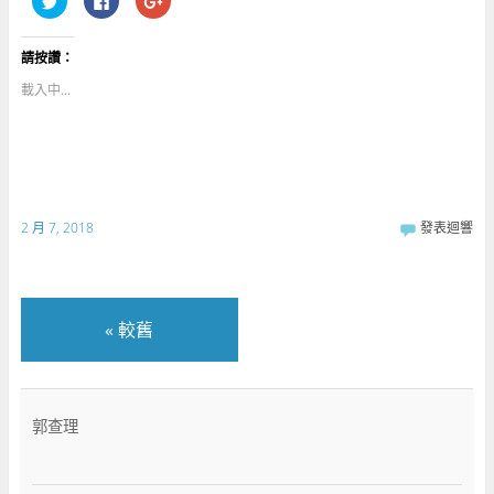
享
一
擊
到
下
分
T
以
享
w
分
到
請按讚：
i
享
G
t
至
o
t
F
o
載入中...
e
a
g
r
c
l
(
e
e
在
b
+
新
o
(
視
o
在
窗
k
新
中
(
視
開
在
窗
啟
新
中
2 月 7, 2018
發表迴響
)
視
開
窗
啟
中
)
開
啟
)
«
較舊
郭查理