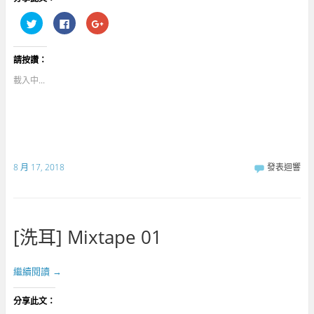
分
按
點
享
一
擊
到
下
分
T
以
享
w
分
到
請按讚：
i
享
G
t
至
o
t
F
o
載入中...
e
a
g
r
c
l
(
e
e
在
b
+
新
o
(
視
o
在
窗
k
新
中
(
視
開
在
窗
啟
新
中
8 月 17, 2018
發表迴響
)
視
開
窗
啟
中
)
開
啟
)
[洗耳] Mixtape 01
繼續閱讀
→
分享此文：