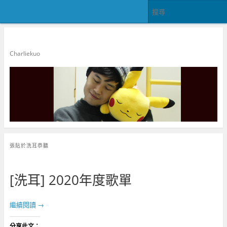
郭查理
Charliekuo
張貼於
洗耳恭聽
[洗耳] 2020年度歌單
繼續閱讀
→
分享此文：