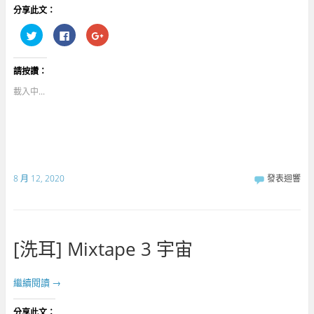
分享此文：
分
按
點
享
一
擊
到
下
分
T
以
享
w
分
到
請按讚：
i
享
G
t
至
o
t
F
o
載入中...
e
a
g
r
c
l
(
e
e
在
b
+
新
o
(
視
o
在
窗
k
新
中
(
視
開
在
窗
啟
新
中
8 月 12, 2020
發表迴響
)
視
開
窗
啟
中
)
開
啟
)
[洗耳] Mixtape 3 宇宙
繼續閱讀
→
分享此文：