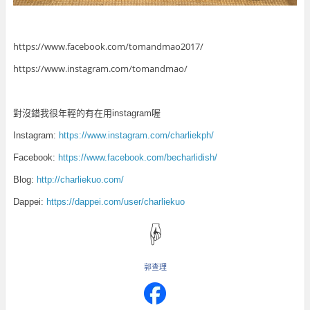
https://www.facebook.com/tomandmao2017/
https://www.instagram.com/tomandmao/
對沒錯我很年輕的有在用instagram喔
Instagram:
https://www.instagram.com/charliekph/
Facebook:
https://www.facebook.com/becharlidish/
Blog:
http://charliekuo.com/
Dappei:
https://dappei.com/user/charliekuo
☟
郭查理