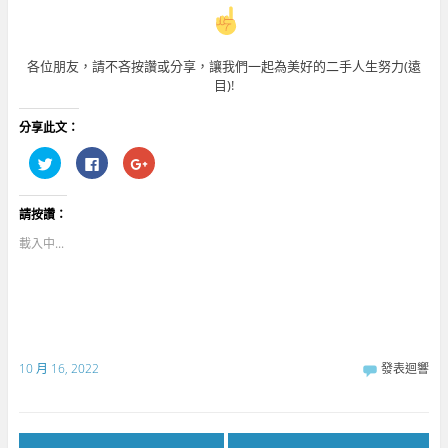
各位朋友，請不吝按讚或分享，讓我們一起為美好的二手人生努力(遠
目)!
分享此文：
分
按
點
享
一
擊
到
下
分
T
以
享
w
分
到
請按讚：
i
享
G
t
至
o
t
F
o
載入中...
e
a
g
r
c
l
(
e
e
在
b
+
新
o
(
視
o
在
窗
k
新
中
(
視
開
在
窗
啟
新
中
10 月 16, 2022
發表迴響
)
視
開
窗
啟
中
)
開
啟
)