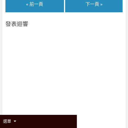
« 前一頁
下一頁 »
發表迴響
選單