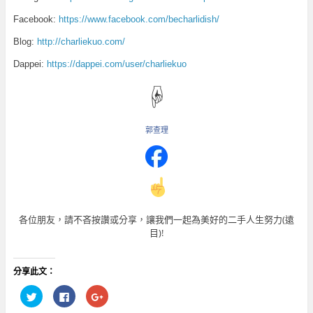
Facebook:
https://www.facebook.com/becharlidish/
Blog:
http://charliekuo.com/
Dappei:
https://dappei.com/user/charliekuo
☟
郭查理
各位朋友，請不吝按讚或分享，讓我們一起為美好的二手人生努力(遠
目)!
分享此文：
分
按
點
享
一
擊
到
下
分