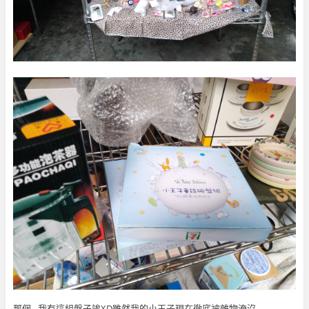
那個…我有這組盤子誒XD雖然我的小王子現在徹底被雜物淹沒…