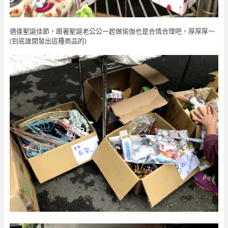
適逢聖誕佳節，跟著聖誕老公公一起做瑜伽也是合情合理吧，厚厚厚～
(到底誰開發出這種商品的)