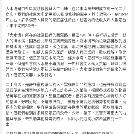
大水溝是由社區實踐協會與人生百味，在台市南萬華的成立的一間二手
商店，我們的社區大多是民國60初期修建的國宅，其空間狹小，約10-14
坪左右。許多弱勢人貧窮的家庭居住於此，社區內的低收入戶人數是台
北市平均的2.5倍。
「大水溝」所在的社區臨近的西藏路，民國48年時，這裡過去曾是一條
大的排水溝，因為台北那時工商業漸發達，廢水與市內垃圾都排放到這
條排水溝，造成阻塞發臭、水色發黑，那時候當地居民都戲稱這條大水
溝為黑龍江。一如落入貧窮的家庭，總讓人難理認同，難以理解，像是
這條黑龍江，但是黑龍江本來只是一條大水溝，是都市水利設施重要的
一環，但是社會讓大水構不再清澈，一如社會使人落入貧窮，難以活得
體面，我們希望讓人重新成為原本的樣子，大水溝這個名字是這麼的平
凡，但是又重要，故取其名。
二手商店，是許多重視環保的人不需購買新品的選項，也是許多貧窮者
購買便宜生活器物的地方，過去許多善心的單位，捐贈各式各樣的物資
給萬華在地的貧窮家庭，甚至是無家者，但許多時這些善心物資缺少好
的整理，好的分配，不是被浪費了，就是不符合經濟弱勢者的需求，而
過多的物資捐贈，更容易讓貧窮家庭長期處於受助狀態，難以展現力
量，但我們看到許多貧窮家庭的父母、少年、孩子，其實有著更大的力
量與意願，去幫助其他有需要的人，因此我們這間小店希望做到三件
事。
弱勢就業 : 與社區貧窮家庭的夥伴營運，多一個友善的工作選擇