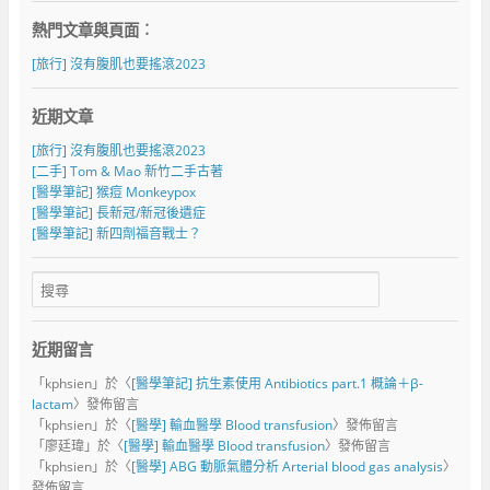
熱門文章與頁面︰
[旅行] 沒有腹肌也要搖滾2023
近期文章
[旅行] 沒有腹肌也要搖滾2023
[二手] Tom & Mao 新竹二手古著
[醫學筆記] 猴痘 Monkeypox
[醫學筆記] 長新冠/新冠後遺症
[醫學筆記] 新四劑福音戰士？
近期留言
「
kphsien
」於〈
[醫學筆記] 抗生素使用 Antibiotics part.1 概論＋β-
lactam
〉發佈留言
「
kphsien
」於〈
[醫學] 輸血醫學 Blood transfusion
〉發佈留言
「
廖廷瑋
」於〈
[醫學] 輸血醫學 Blood transfusion
〉發佈留言
「
kphsien
」於〈
[醫學] ABG 動脈氣體分析 Arterial blood gas analysis
〉
發佈留言