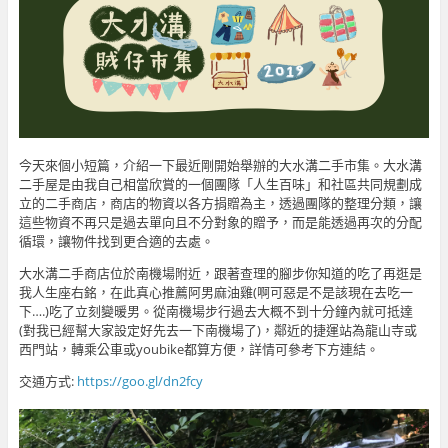
今天來個小短篇，介紹一下最近剛開始舉辦的大水溝二手市集。大水溝
二手屋是由我自己相當欣賞的一個團隊「人生百味」和社區共同規劃成
立的二手商店，商店的物資以各方捐贈為主，透過團隊的整理分類，讓
這些物資不再只是過去單向且不分對象的贈予，而是能透過再次的分配
循環，讓物件找到更合適的去處。
大水溝二手商店位於南機場附近，跟著查理的腳步你知道的吃了再逛是
我人生座右銘，在此真心推薦阿男麻油雞(啊可惡是不是該現在去吃一
下….)吃了立刻變暖男。從南機場步行過去大概不到十分鐘內就可抵達
(對我已經幫大家設定好先去一下南機場了)，鄰近的捷運站為龍山寺或
西門站，轉乘公車或youbike都算方便，詳情可參考下方連結。
交通方式:
https://goo.gl/dn2fcy