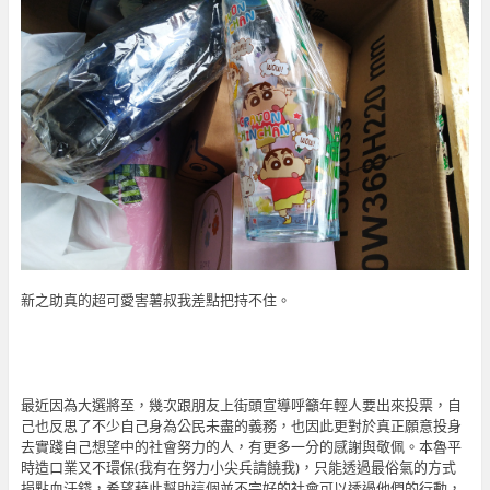
新之助真的超可愛害薯叔我差點把持不住。
最近因為大選將至，幾次跟朋友上街頭宣導呼籲年輕人要出來投票，自
己也反思了不少自己身為公民未盡的義務，也因此更對於真正願意投身
去實踐自己想望中的社會努力的人，有更多一分的感謝與敬佩。本魯平
時造口業又不環保(我有在努力小尖兵請饒我)，只能透過最俗氣的方式
捐點血汗錢，希望藉此幫助這個並不完好的社會可以透過他們的行動，