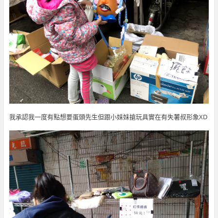
我承認我一度有點想要蛋頭先生但跟小妹妹搶玩具實在有失薯叔形象XD