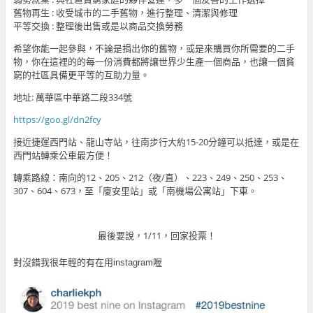
舊物再生 : 收受城市的二手舊物，進行整理、清潔與修理
平等交換 : 整理後出售或是以商品交換勞務
希望你能一起參與，不論是捐出你的舊物，或是來購買你所需要的二手
物，你在這裡的的每一份消費都將讓世界少生產一個商品，也讓一個貧
窮的社區具備更平等的互助力量。
地址: 萬華區中華路二段334號
https://goo.gl/dn2fcy
接近捷運西門站、龍山寺站
，往南步行大約15-20分鐘可以抵達，或是在
西門站轉
乘公車最方便！
轉乘路線：南向的12、205、212（夜/
直）、223、249、250、253、
307、604、
673，至「廈安里站」或「南機場公寓站」下車。
最後要說，1/11，回家投票！
對沒錯我很年輕的有在用instagram喔