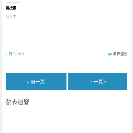
T
以
享
w
分
到
請按讚：
i
享
G
t
至
o
t
F
o
載入中...
e
a
g
r
c
l
(
e
e
在
b
+
新
o
(
視
o
在
窗
k
新
中
(
視
開
在
窗
啟
新
中
1 月 7, 2020
發表迴響
)
視
開
窗
啟
中
)
開
啟
)
« 前一頁
下一頁 »
發表迴響