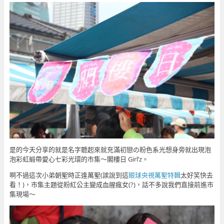
是的今天分享的就是名字聽起來就充滿初戀の粉色系光想身旁就出現泡
泡彩虹緞帶愛心七彩光環的市集～閣樓日 Girl’z。
啊不過這次小弟朝聖時正逢萬聖(誒說到這
眼球央視萬聖特輯
太好笑快去
看！)，市集主題從粉紅公主變成血腥瘋女(?)，話不多說我們直接前進市
集現場～