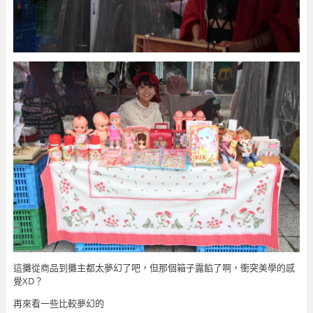
這攤從商品到攤主都太夢幻了吧，但那個箱子露餡了啊，衝突美學的感
覺XD？
再來看一些比較夢幻的