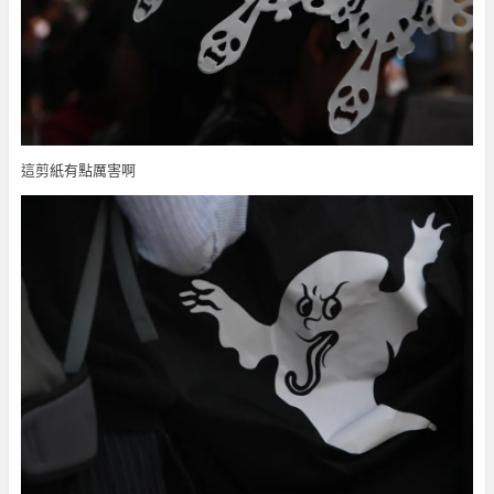
這剪紙有點厲害啊