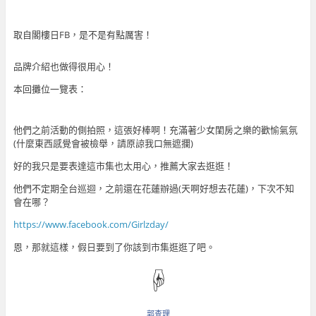
取自閣樓日FB，是不是有點厲害！
品牌介紹也做得很用心！
本回攤位一覽表：
他們之前活動的側拍照，這張好棒啊！充滿著少女閨房之樂的歡愉氣氛
(什麼東西感覺會被檢舉，請原諒我口無遮攔)
好的我只是要表達這市集也太用心，推薦大家去逛逛！
他們不定期全台巡迴，之前還在花蓮辦過(天啊好想去花蓮)，下次不知
會在哪？
https://www.facebook.com/Girlzday/
恩，那就這樣，假日要到了你該到市集逛逛了吧。
☟
郭查理