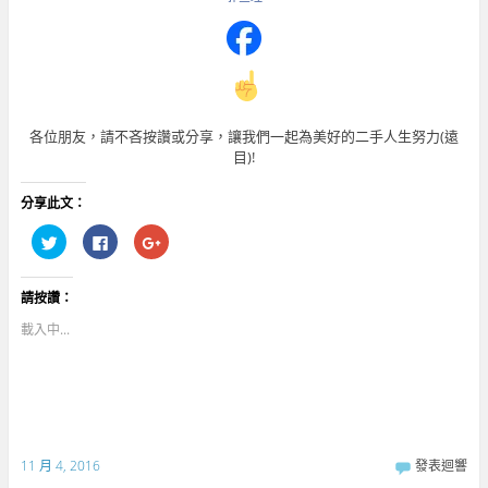
各位朋友，請不吝按讚或分享，讓我們一起為美好的二手人生努力(遠
目)!
分享此文：
分
按
點
享
一
擊
到
下
分
T
以
享
w
分
到
請按讚：
i
享
G
t
至
o
t
F
o
載入中...
e
a
g
r
c
l
(
e
e
在
b
+
新
o
(
視
o
在
窗
k
新
中
(
視
開
在
窗
啟
新
中
11 月 4, 2016
發表迴響
)
視
開
窗
啟