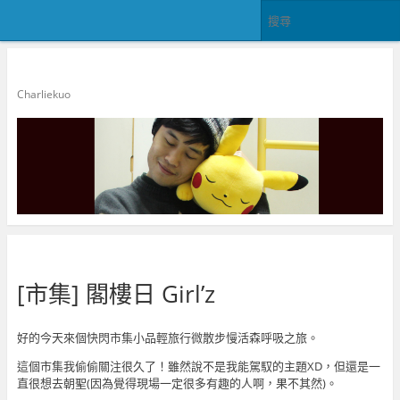
郭查理
Charliekuo
[市集] 閣樓日 Girl’z
好的今天來個快閃市集小品輕旅行微散步慢活森呼吸之旅。
這個市集我偷偷關注很久了！雖然說不是我能駕馭的主題XD，但還是一
直很想去朝聖(因為覺得現場一定很多有趣的人啊，果不其然)。