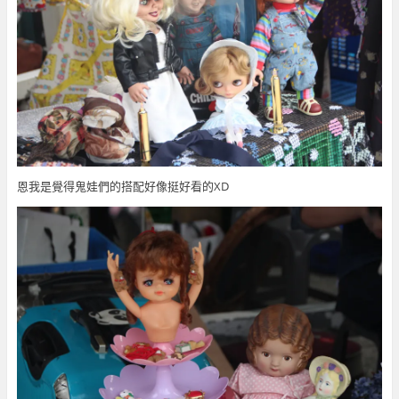
恩我是覺得鬼娃們的搭配好像挺好看的XD