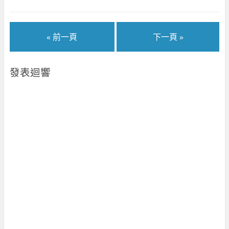
中
)
開
啟
)
« 前一頁
下一頁 »
發表迴響