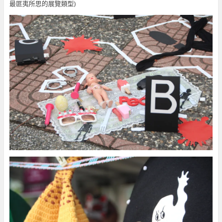
最匪夷所思的展覽類型)