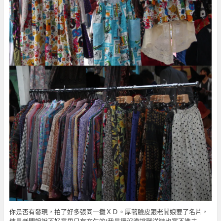
你是否有發現，拍了好多張同一攤ＸＤ。厚著臉皮跟老闆娘要了名片，
結果老闆娘說不好意思只有女生的(我是還沒膽挑戰洋裝也塞不進去