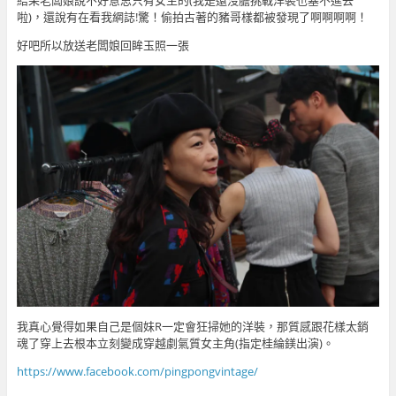
啦)，還說有在看我網誌!驚！偷拍古著的豬哥樣都被發現了啊啊啊啊！
好吧所以放送老闆娘回眸玉照一張
我真心覺得如果自己是個妹R一定會狂掃她的洋裝，那質感跟花樣太銷
魂了穿上去根本立刻變成穿越劇氣質女主角(指定桂綸鎂出演)。
https://www.facebook.com/pingpongvintage/